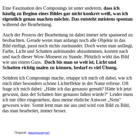
Eine Faszination des Composings ist unter anderem,
dass ich
häufig zu Beginn eines Bildes gar nicht konkret weiß, was ich
eigentlich genau machen möchte. Das entsteht meistens spontan
während der Bearbeitung.
Auch der Prozess der Bearbeitung ist dabei immer sehr spannend zu
beobachten. Gerade wenn man anfangs noch alle Objekte in das
Bild einfügt, passt noch nichts zueinander. Doch wenn man anfängt,
Farbe, Licht und Schatten aufeinander abzustimmen, kommt nach
und nach dieser Wow-Moment zu Stande. Plötzlich wirkt das Bild
wie aus einem Guss.
Doch bis man so weit ist, Licht und
Schatten richtig malen zu können, bedarf es viel Übung.
Seitdem ich Composings mache, ertappe ich mich oft dabei, wie ich
mich über besonders schöne Lichteffekte in der Natur erfreue. Oft
frage ich mich dabei: „Hätte ich das genauso gemalt? Hätte ich jetzt
gewusst, dass der Schatten hier genauso fallen würde?“ Leider muss
ich mir öfter eingestehen, dass meine ehrliche Antwort „Nein“
gewesen wäre. Somit lernt man nie aus und wird von Bild zu Bild,
das man bearbeitet, immer besser.
Original:
jamesgurneyart