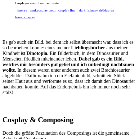
Cosplayer von oben nach unten:
_janerys_
anni.cosplay
taedh_cosplay
lina__dark
felinaey
sir8davren
leana_cosplay
Es gab auch ein Bild, bei dem ich selbst überrascht war, dass ich es
so bearbeiten konnte: eines meiner
Lieblingsbücher
aus meiner
Kindheit ist
Dinotopia
. Ein Bilderbuch, in dem Dinosaurier und
Menschen friedlich miteinander leben.
Dabei gab es ein Bild,
welches mir besonders gut gefiel und ich unbedingt nachbauen
wollte.
In diesem waren unter anderem auch zwei Brachiosaurier
abgebildet. Dafür nahm ich ein Elefantenbild, schnitt ein Stück
seiner Haut aus und verformte es so, dass ich damit den Dinosaurier
nachbauen konnte. Auf das Endergebnis bin ich immer noch sehr
stolz!
Cosplay & Composing
Doch die größte Faszination des Composings ist die gemeinsame
Arbeit mit Cosplayern.